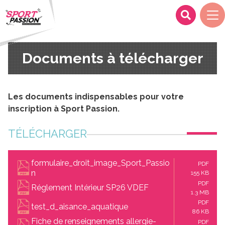
Documents à télécharger
Les documents indispensables pour votre
inscription à Sport Passion.
TÉLÉCHARGER
formulaire_droit_image_Sport_Passio
PDF
n
155 KB
PDF
Réglement Intérieur SP26 VDEF
1.3 MB
PDF
test_d_aisance_aquatique
86 KB
Fiche de renseignements allergie-
PDF