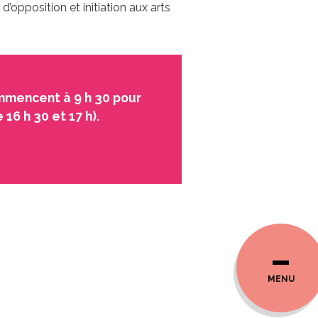
d’opposition et initiation aux arts
mmencent à 9 h 30 pour
 16 h 30 et 17 h).
MENU