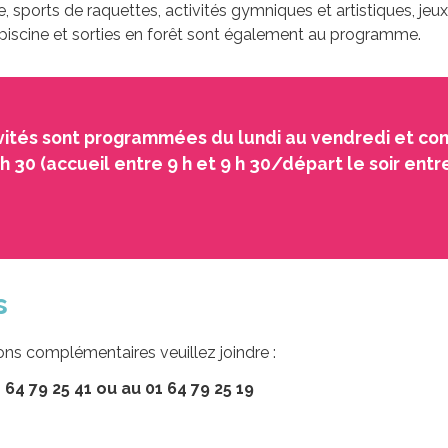
e, sports de raquettes, activités gymniques et artistiques, jeux 
la piscine et sorties en forêt sont également au programme.
vités sont programmées du lundi au vendredi et co
6 h 30 (accueil entre 9 h et 9 h 30/départ le soir entre
s
ns complémentaires veuillez joindre :
64 79 25 41 ou au 01 64 79 25 19