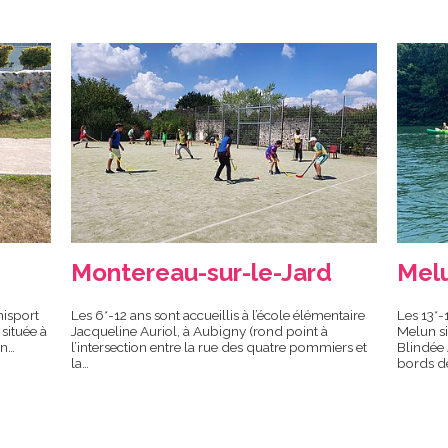
Montereau-sur-le-Jard
Mel
nisport
Les 6*-12 ans sont accueillis à l’école élémentaire
Les 13*-
 située à
Jacqueline Auriol, à Aubigny (rond point à
Melun si
in…
l’intersection entre la rue des quatre pommiers et
Blindée 
la…
bords d