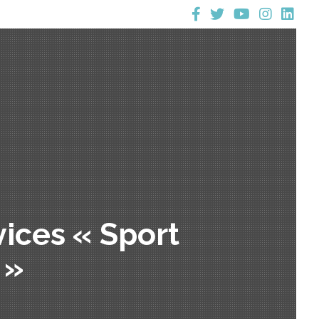
vices « Sport
 »